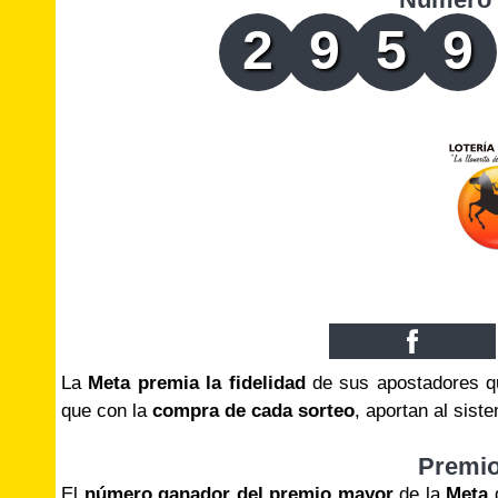
2
9
5
9
La
Meta premia la fidelidad
de sus apostadores qu
que con la
compra de cada sorteo
, aportan al sis
Premi
El
número ganador del premio mayor
de la
Meta
d