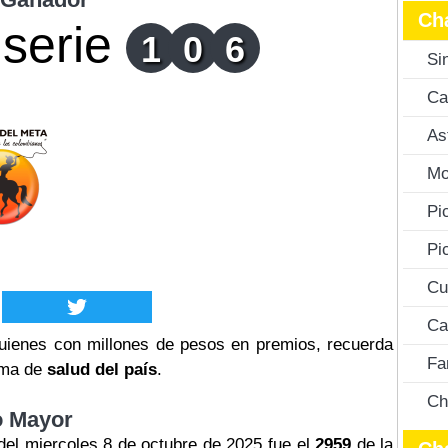
Ch
serie
1
0
6
Si
Ca
As
Mo
Pi
Pi
Cu
Ca
ienes con millones de pesos en premios, recuerda
Fa
tema de
salud del país
.
Ch
o Mayor
el miercoles 8 de octubre de 2025 fue el
2959
de la