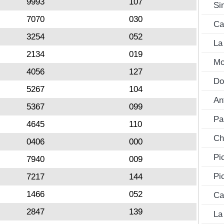
9993
107
Si
7070
030
Ca
3254
052
La
2134
019
Mo
4056
127
Do
5267
104
An
5367
099
Pa
4645
110
Ch
0406
000
Pi
7940
009
Pi
7217
144
1466
052
Ca
2847
139
La