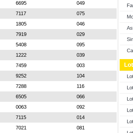
6695
049
Fa
7117
075
Mo
1805
046
As
7919
029
Si
5408
095
Ca
1222
039
Lot
7459
003
9252
104
Lo
7288
116
Lo
6505
066
Lo
0063
092
Lo
7115
014
Lo
7021
081
Lo