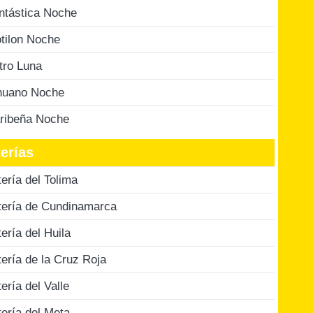
ntástica Noche
tilon Noche
tro Luna
nuano Noche
ribeña Noche
erías
tería del Tolima
tería de Cundinamarca
tería del Huila
tería de la Cruz Roja
tería del Valle
tería del Meta