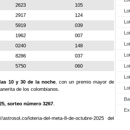
2623
105
Lo
2917
124
Lo
5919
039
Lo
1962
007
Lo
0240
148
Lo
8286
037
5750
060
Lo
Lo
las 10 y 30 de la noche
, con un premio mayor de
Lo
llanerita de los colombianos.
Ba
025, sorteo número 3267
.
Ex
/astrosol.co/loteria-del-meta-8-de-octubre-2025 del