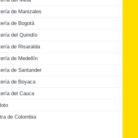
tería de Manizales
tería de Bogotá
tería del Quindío
tería de Risaralda
tería de Medellín
tería de Santander
tería de Boyaca
tería del Cauca
loto
tra de Colombia