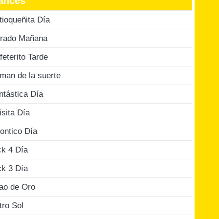
ances
tioqueñita Día
rado Mañana
feterito Tarde
man de la suerte
ntástica Día
isita Día
ontico Día
ck 4 Día
ck 3 Día
jao de Oro
tro Sol