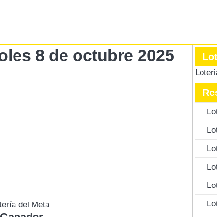
coles 8 de octubre 2025
Lo
Loter
Re
Lo
Lo
Lo
Lo
Lo
Lo
tería del Meta
 Ganador