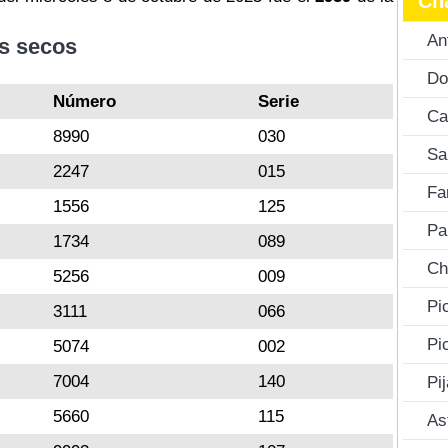
Ch
An
s secos
Do
Número
Serie
Ca
8990
030
Sa
2247
015
Fa
1556
125
Pa
1734
089
Ch
5256
009
Pi
3111
066
Pi
5074
002
7004
140
Pi
5660
115
As