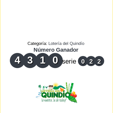
Categoría:
Lotería del Quindío
Número Ganador
4
3
1
0
serie
0
2
2