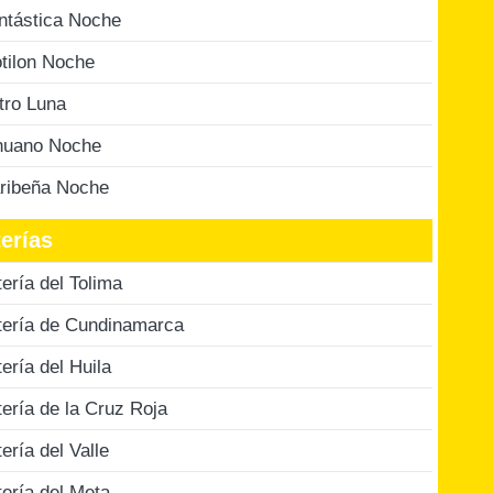
ntástica Noche
tilon Noche
tro Luna
nuano Noche
ribeña Noche
erías
tería del Tolima
tería de Cundinamarca
tería del Huila
tería de la Cruz Roja
tería del Valle
tería del Meta