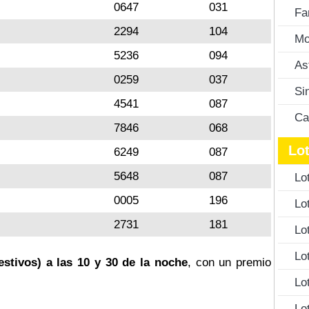
0647
031
Fa
2294
104
Mo
5236
094
As
0259
037
Si
4541
087
Ca
7846
068
Lot
6249
087
5648
087
Lo
0005
196
Lo
2731
181
Lo
Lo
estivos) a las 10 y 30 de la noche
, con un premio
Lo
Lo