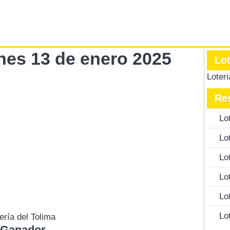
unes 13 de enero 2025
Lo
Loter
Re
Lo
Lo
Lo
Lo
Lo
Lo
ería del Tolima
 Ganador