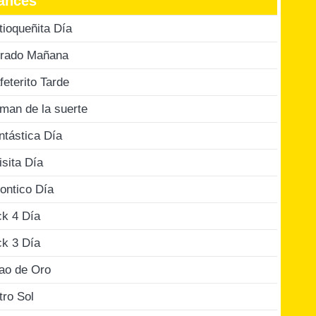
ances
tioqueñita Día
rado Mañana
feterito Tarde
man de la suerte
ntástica Día
isita Día
ontico Día
ck 4 Día
ck 3 Día
jao de Oro
tro Sol