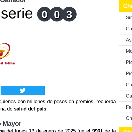
Ch
serie
0
0
3
Si
Ca
As
Mo
Pi
Pi
Cu
Ca
uienes con millones de pesos en premios, recuerda
Fa
tema de
salud del país
.
Ch
o Mayor
ma
del lunes 13 de enero de 2025 fue el
9901
de la