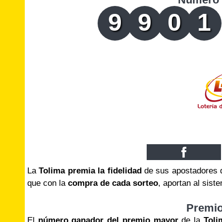
9
9
0
1
La
Tolima premia la fidelidad
de sus apostadores q
que con la
compra de cada sorteo
, aportan al sis
Premi
El
número ganador del premio mayor
de la
Toli