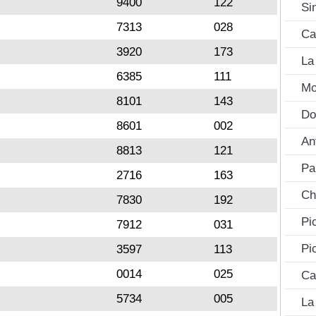
9400
122
Si
7313
028
Ca
3920
173
La
6385
111
Mo
8101
143
Do
8601
002
An
8813
121
Pa
2716
163
Ch
7830
192
Pi
7912
031
Pi
3597
113
0014
025
Ca
5734
005
La