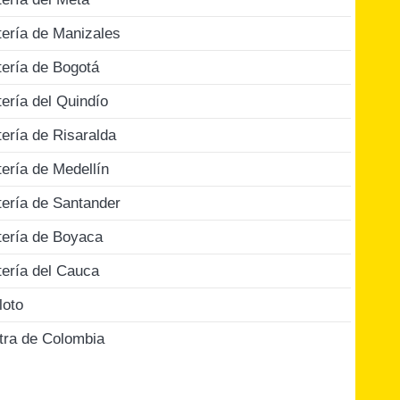
tería de Manizales
tería de Bogotá
tería del Quindío
tería de Risaralda
tería de Medellín
tería de Santander
tería de Boyaca
tería del Cauca
loto
tra de Colombia