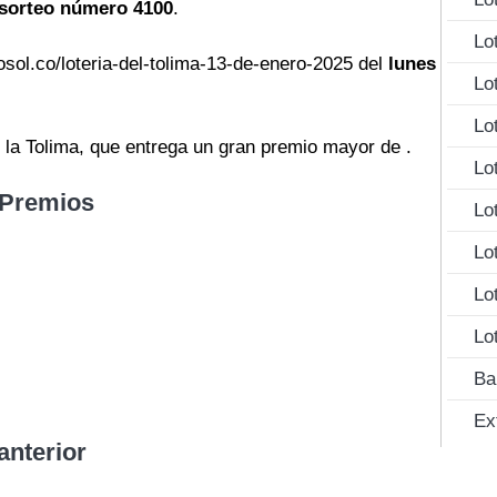
 sorteo número 4100
.
Lo
osol.co/loteria-del-tolima-13-de-enero-2025 del
lunes
Lo
Lo
e la Tolima, que entrega un gran premio mayor de .
Lo
 Premios
Lo
Lo
Lo
Lo
Ba
Ex
anterior