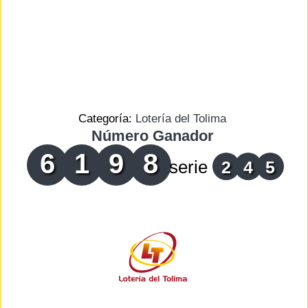
Categoría:
Lotería del Tolima
Número Ganador
6
1
9
8
serie
2
4
5