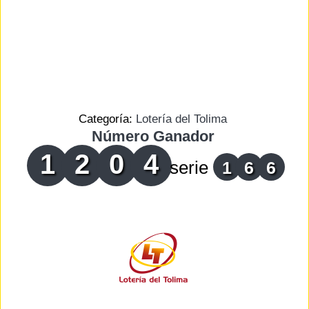
Categoría:
Lotería del Tolima
Número Ganador
1
2
0
4
serie
1
6
6