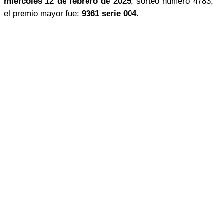
miercoles 12 de febrero de 2025
, sorteo número 4783,
el premio mayor fue:
9361 serie 004
.