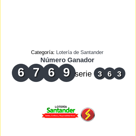
Categoría:
Lotería de Santander
Número Ganador
6
7
6
9
serie
3
6
3